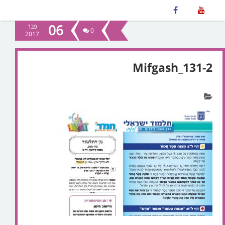
06
פבר
0
2017
Mifgash_131-2