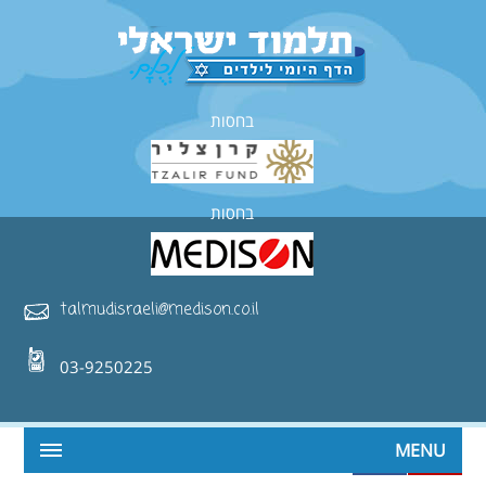
בחסות
בחסות
talmudisraeli@medison.co.il
03-9250225
MENU