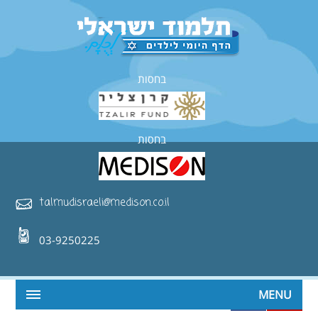
בחסות
בחסות
talmudisraeli@medison.co.il
03-9250225
MENU