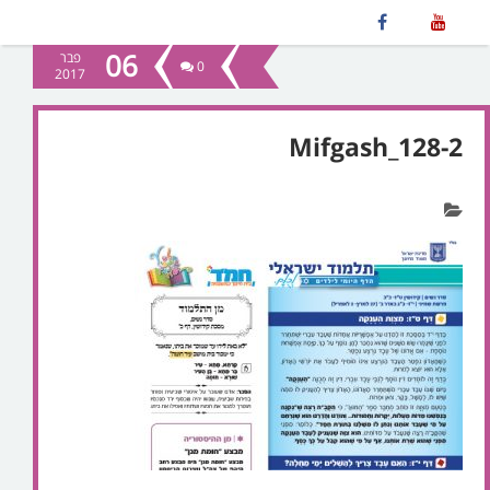
06
פבר
0
2017
Mifgash_128-2