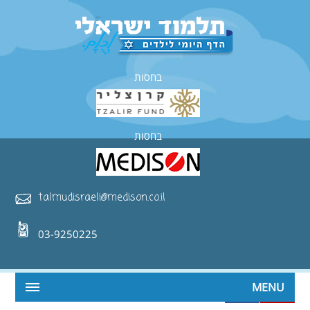
בחסות
בחסות
talmudisraeli@medison.co.il
03-9250225
MENU