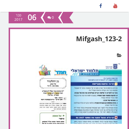
06
פבר
0
2017
Mifgash_123-2