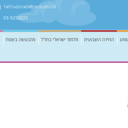
talmudisraeli@medison.co.il
03-9250225
שמע
החידה השבועית
תלמוד ישראלי בחו"ל
מהנעשה בשטח