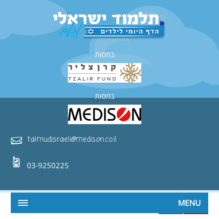
בחסות
בחסות
talmudisraeli@medison.co.il
03-9250225
MENU