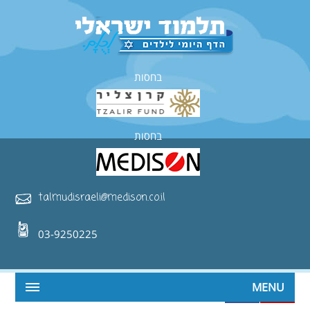
בחסות
בחסות
talmudisraeli@medison.co.il
03-9250225
MENU