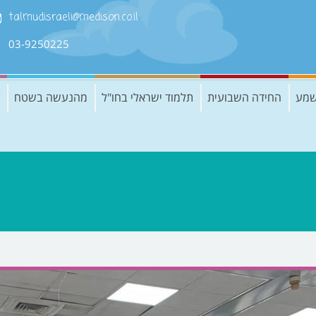
talmudisraeli@medison.co.il
03-9250225
שמע
החידה השבועית
תלמוד ישראלי בחו"ל
מהנעשה בשטח