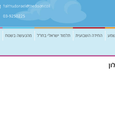
talmudisraeli@medison.co.il
03-9250225
שמע
החידה השבועית
תלמוד ישראלי בחו"ל
מהנעשה בשטח
ון