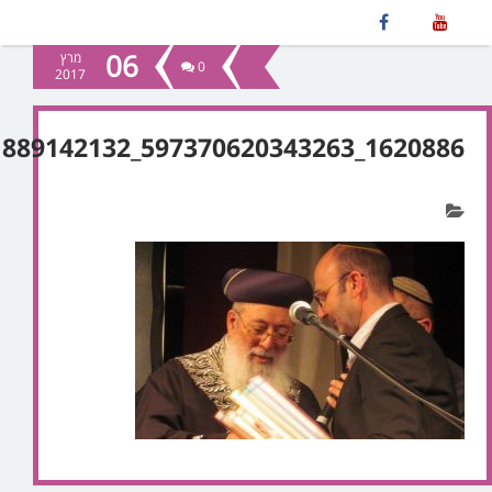
06
מרץ
0
2017
1620886_597370620343263_1889142132_n