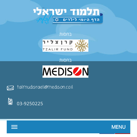
בחסות
בחסות
talmudisraeli@medison.co.il
03-9250225
MENU