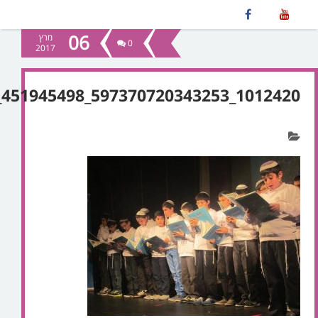
06
מרץ
0
2017
1012420_597370720343253_451945498_n