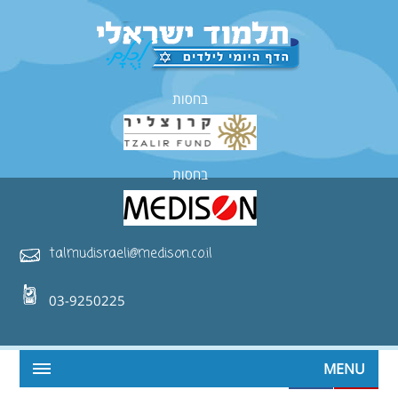
בחסות
בחסות
talmudisraeli@medison.co.il
03-9250225
MENU