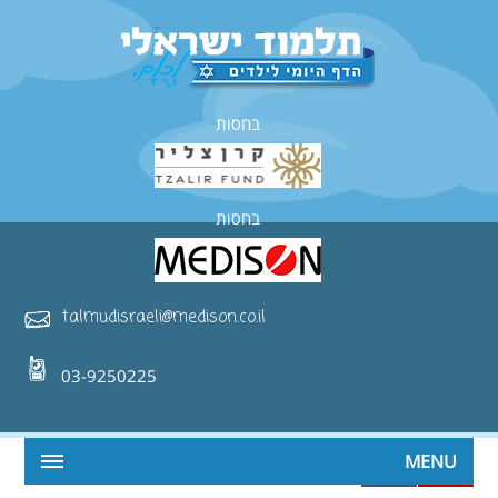
בחסות
בחסות
talmudisraeli@medison.co.il
03-9250225
MENU