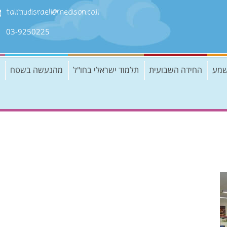
talmudisraeli@medison.co.il
03-9250225
שמע
החידה השבועית
תלמוד ישראלי בחו"ל
מהנעשה בשטח