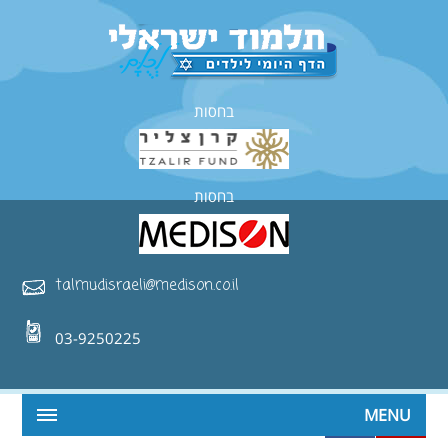
בחסות
בחסות
talmudisraeli@medison.co.il
03-9250225
MENU