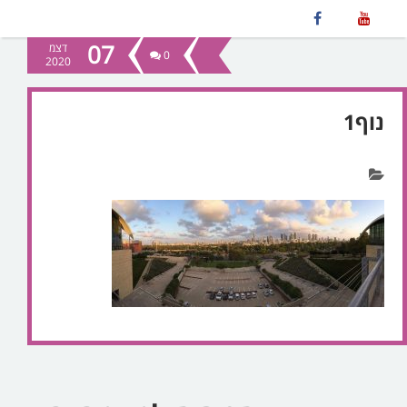
07
דצמ
0
2020
נוף1