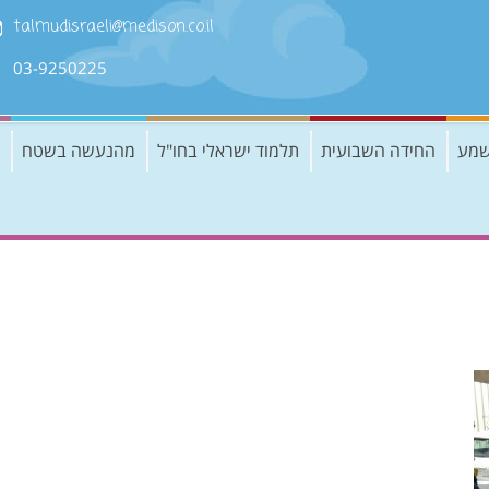
talmudisraeli@medison.co.il
03-9250225
שמע
החידה השבועית
תלמוד ישראלי בחו"ל
מהנעשה בשטח