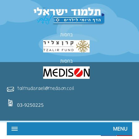
בחסות
בחסות
talmudisraeli@medison.co.il
03-9250225
MENU