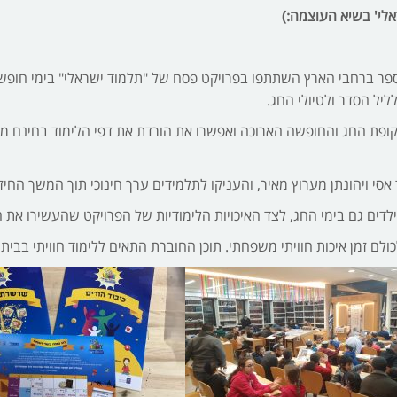
לי' בשיא העוצמה:)
 והוריהם החברים ב-120 קהילות ובתי ספר ברחבי הארץ השתתפו בפרויקט פסח של "תלמוד ישר
ליל הסדר ולטיולי החג.
תקופת החג והחופשה הארוכה ואפשרו את הורדת את דפי הלימוד בחינם מ
 אסי ויהונתן מערוץ מאיר, והעניקו לתלמידים ערך חינוכי תוך המשך החי
דים גם בימי החג, לצד האיכויות הלימודיות של הפרויקט שהעשירו את ה
ולם זמן איכות חוויתי משפחתי. תוכן החוברת התאים ללימוד חוויתי בבית 