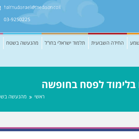
talmudisraeli@medison.co.il
03-9250225
שמע
החידה השבועית
תלמוד ישראלי בחו"ל
מהנעשה בשטח
ראשי
מהנעשה בשט