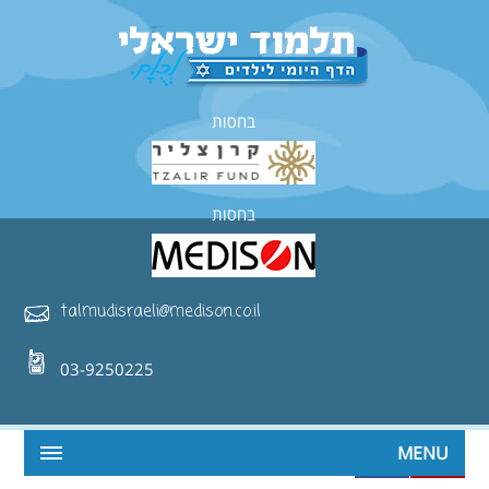
בחסות
בחסות
talmudisraeli@medison.co.il
03-9250225
MENU