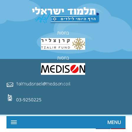
בחסות
בחסות
talmudisraeli@medison.co.il
03-9250225
MENU