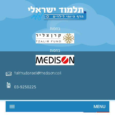
בחסות
בחסות
talmudisraeli@medison.co.il
03-9250225
MENU