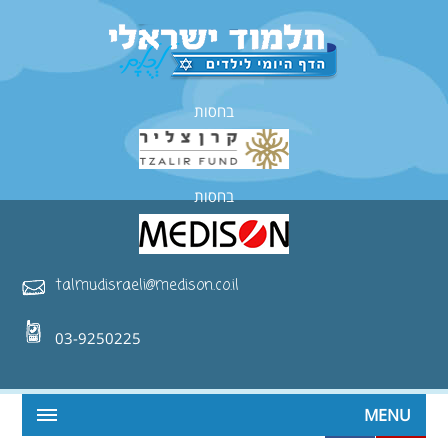
בחסות
בחסות
talmudisraeli@medison.co.il
03-9250225
MENU