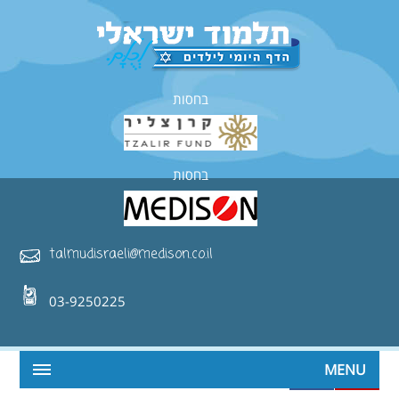
בחסות
בחסות
talmudisraeli@medison.co.il
03-9250225
MENU