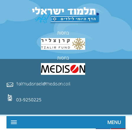
בחסות
בחסות
talmudisraeli@medison.co.il
03-9250225
MENU