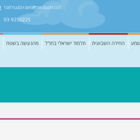
talmudisraeli@medison.co.il
03-9250225
שמע
החידה השבועית
תלמוד ישראלי בחו"ל
מהנעשה בשטח