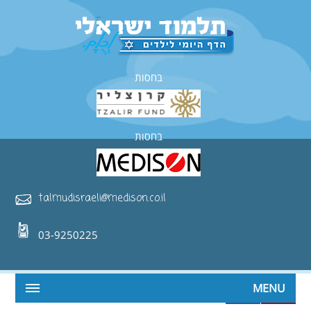
בחסות
בחסות
talmudisraeli@medison.co.il
03-9250225
MENU