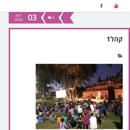
03
דצמ
0
2020
קהל1