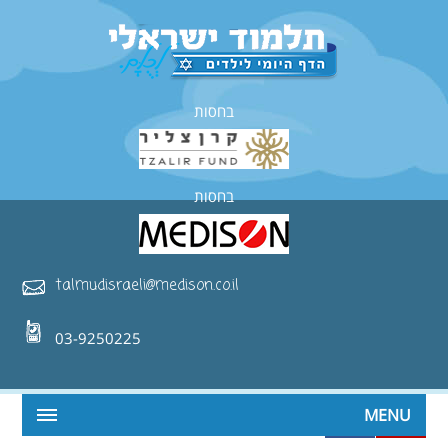
בחסות
בחסות
talmudisraeli@medison.co.il
03-9250225
MENU