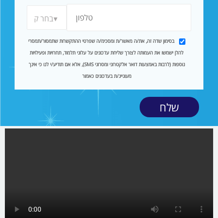
בסימון שדה זה, את/ה מאשר/ת ומסכימ/ה שפרטי ההתקשרות שתמסור/תמסרי
להלן ישמשו את העמותה לצורך שליחת עדכונים על עלוני תלמוד, תחרויות ופעילויות
נוספות (לרבות באמצעות דואר אלקטרוני ומסרוני SMS), אלא אם תודיע/י לנו כי אינך
מעוניינ/ת בעדכונים כאמור