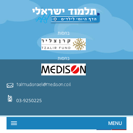
בחסות
בחסות
talmudisraeli@medison.co.il
03-9250225
MENU