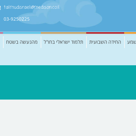
talmudisraeli@medison.co.il
03-9250225
שמע
החידה השבועית
תלמוד ישראלי בחו"ל
מהנעשה בשטח