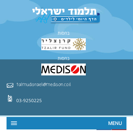
בחסות
בחסות
talmudisraeli@medison.co.il
03-9250225
MENU