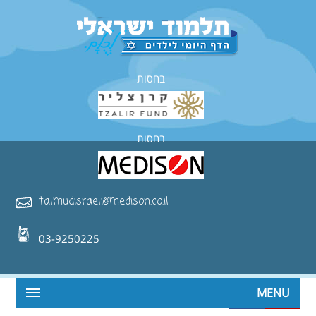
בחסות
בחסות
talmudisraeli@medison.co.il
03-9250225
MENU