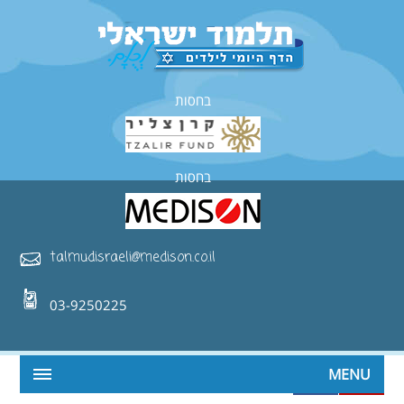
בחסות
בחסות
talmudisraeli@medison.co.il
03-9250225
MENU