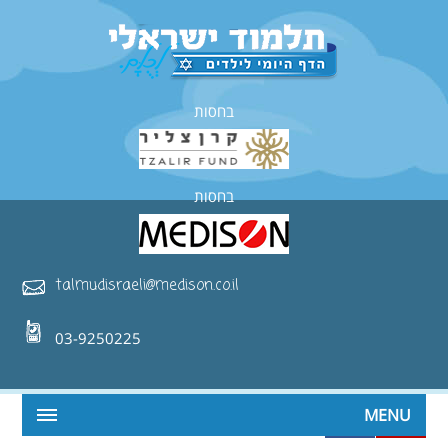
בחסות
בחסות
talmudisraeli@medison.co.il
03-9250225
MENU