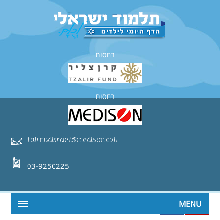
בחסות
בחסות
talmudisraeli@medison.co.il
03-9250225
MENU