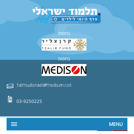
בחסות
בחסות
talmudisraeli@medison.co.il
03-9250225
MENU