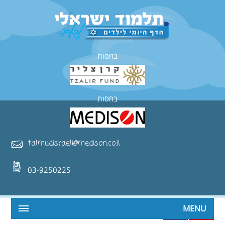
בחסות
בחסות
talmudisraeli@medison.co.il
03-9250225
MENU