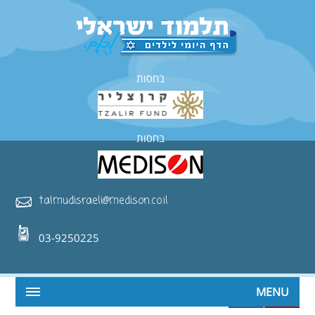
בחסות
בחסות
talmudisraeli@medison.co.il
03-9250225
MENU