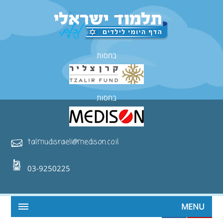
בחסות
בחסות
talmudisraeli@medison.co.il
03-9250225
MENU