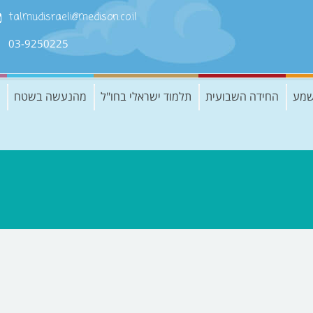
talmudisraeli@medison.co.il
03-9250225
שמע
החידה השבועית
תלמוד ישראלי בחו"ל
מהנעשה בשטח