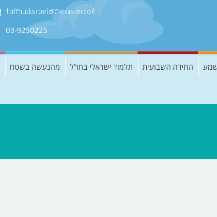
talmudisraeli@medison.co.il
03-9250225
שמע
החידה השבועית
תלמוד ישראלי בחו"ל
מהנעשה בשטח