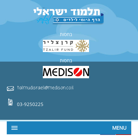
בחסות
בחסות
talmudisraeli@medison.co.il
03-9250225
MENU