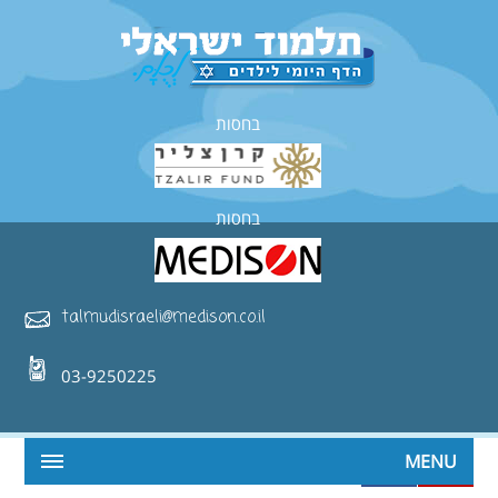
בחסות
בחסות
talmudisraeli@medison.co.il
03-9250225
MENU