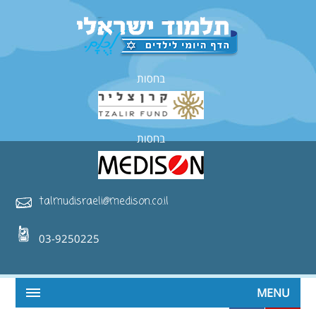
בחסות
בחסות
talmudisraeli@medison.co.il
03-9250225
MENU