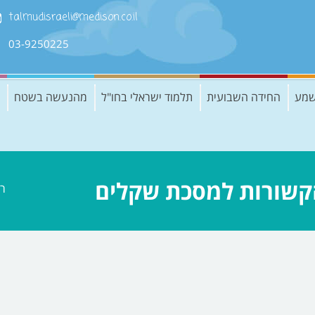
talmudisraeli@medison.co.il
03-9250225
שמע
החידה השבועית
תלמוד ישראלי בחו"ל
מהנעשה בשטח
הקשורות למסכת שקלים
ר