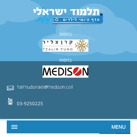
בחסות
בחסות
talmudisraeli@medison.co.il
03-9250225
MENU