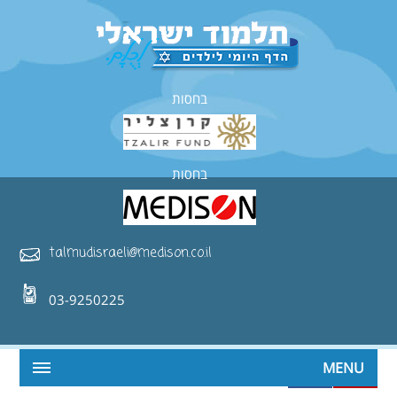
בחסות
בחסות
talmudisraeli@medison.co.il
03-9250225
MENU