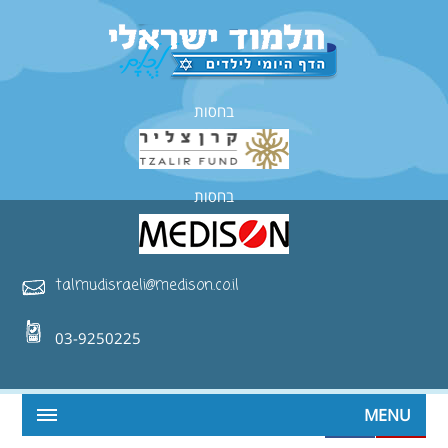
בחסות
בחסות
talmudisraeli@medison.co.il
03-9250225
MENU