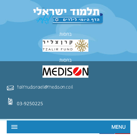
בחסות
בחסות
talmudisraeli@medison.co.il
03-9250225
MENU