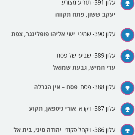
עלון 391- תזריע מצורע
יעקב ששון, פתח תקווה
עלון 390- שמיני
ישי אליהו פופלינגר, צפת
עלון 389- שביעי של פסח
עדי חמיש, גבעת שמואל
עלון 388- פסח
פסח – אין הגרלה
עלון 387- ויקרא
אורי גיספאן, תקוע
עלון 386- ויקהל פקודי
יהודה סיני, בית אל