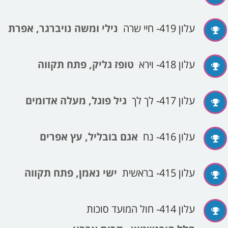
עלון 419- חיי שרה
נילי ומשה נויברגר, אפרת
עלון 418- וירא
טופז גליק, פתח תקווה
עלון 417- לך לך
גיל פוגל, מעלה אדומים
עלון 416- נח
אגם בובליל, עץ אפרים
עלון 415- בראשית
ישי נאמן, פתח תקווה
עלון 414- חול המועד סוכות