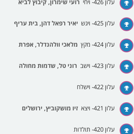
עלון 426- ויחי
רועי שימרון, קיבוץ לביא
עלון 425- ויגש
יאיר רפאל דהן, בית עריף
עלון 424- מקץ
מלאכי וולהנדלר, אפרת
עלון 423- וישב
רוני טל, שדמות מחולה
עלון 422- וישלח
עלון 421- ויצא
זיו מושקוביץ, ירושלים
עלון 420- תולדות