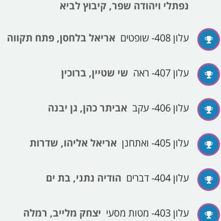
נפתלי ויהודה שפר, קיבוץ לביא
עלון 408- שופטים
אריאל בלחסן, פתח תקווה
עלון 407- ראה
שי שטיין, ברוכין
עלון 406- עקב
אביתר כהן, גן יבנה
עלון 405- ואתחנן
אריאל אליהו, שדרות
עלון 404- דברים
הודיה נתני, בת ים
עלון 403- מטות מסעי
יצחק מלייב, רמלה