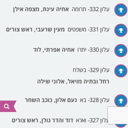
עלון 332- תרומה
אחיה עינת, מצפה אילן
עלון 331- משפטים
מעין שרעבי, ראש צורים
עלון 330- יתרו
אחיה אפרתי, לוד
עלון 329- בשלח
רחל ובתיה מויאל, אלוני שילה
עלון 328- בא
נעם אלון, כוכב השחר
עלון 327- וארא
דוד והדר גולן, ראש צורים