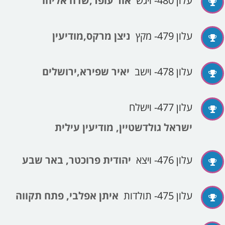
עלון 480- ויגש
אור עופר,שדה אליהו
עלון 479- מקץ
ניצן מרקס,מודיעין
עלון 478- וישב
יאיר שפירא,ירושלים
עלון 477- וישלח
ישראל גולדשטיין, מודיעין עילית
עלון 476- ויצא
יהודית פרוכטר, באר שבע
עלון 475- תולדות
איתן אפלבי, פתח תקווה