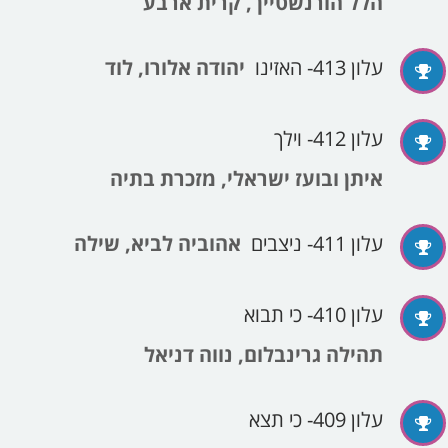
הלל הורנשטיין , קרית ארבע
עלון 413- האזינו
יהודה אלורו, לוד
עלון 412- וילך
איתן ובועז ישראלי, מזכרת בתיה
עלון 411- ניצבים
אהוביה לביא, שילה
עלון 410- כי תבוא
תהילה גרינבלום, נווה דניאל
עלון 409- כי תצא