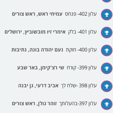
עלון 402- פנחס
עמיחי ראש, ראש צורים
עלון 401- בלק
אימרי זיו מובשוביץ, ירושלים
עלון 400- חוקת
נעם יהודה בונה, נתיבות
עלון 399- קורח
שי רצ'קימן, באר שבע
עלון 398 -שלח לך
אביב דרעי, גן יבנה
עלון 397-בהעלותך
זוהר גולן, ראש צורים