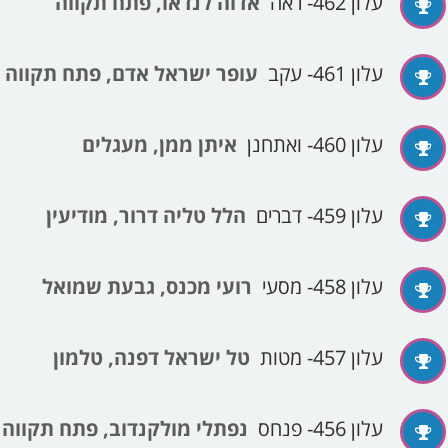
עלון 462- ראה
אדוה לנדאו, פתח תקווה
עלון 461- עקב
עופר ישראל אדם, פתח תקווה
עלון 460- ואתחנן
איתן ממן, מעגלים
עלון 459- דברים
הלל טליה דרור, מודיעין
עלון 458- מסעי
רועי מכנס, גבעת שמואל
עלון 457- מטות
טל ישראל דפנה, טלמון
עלון 456- פנחס
נפתלי מולקנדוב, פתח תקווה