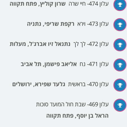
עלון 474- חיי שרה
שרון קוליץ, פתח תקווה
עלון 473- וירא
רקפת שריפי, נתניה
עלון 472- לך לך
נתנאל זיו אברג'ל, מעלות
עלון 471- נח
אליאב פישמן, תל אביב
עלון 470- בראשית
גלעד שפירא, ירושלים
עלון 469- שבת חול המועד סוכות
הראל בן יוסף, פתח תקווה