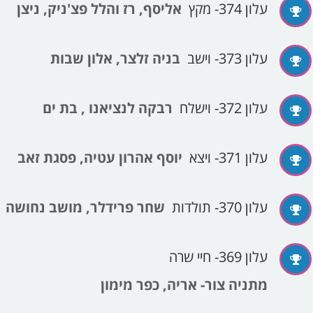
עלון 374- מקץ
אליסף, רז והלל פצ'ניק, ניצן
עלון 373- וישב
בניה זלצר, אלון שבות
עלון 372- וישלח
רבקה לנציאנו , בת ים
עלון 371- ויצא
יוסף אהרון עטיה, פסגת זאב
עלון 370- תולדות
שחר פרידלר, מושב נחושה
עלון 369- חיי שרה
מתניה צור- אריה, כפר מימון