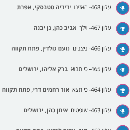
עלון 468- האזינו
ידידיה סטבסקי, אפרת
עלון 467- וילך
אביב כהן, גן יבנה
עלון 466- ניצבים
נועם גולדין, פתח תקווה
עלון 465- כי תבוא
ברק אליהו, ירושלים
עלון 464- כי תצא
אור רחמים דרי, פתח תקווה
עלון 463- שופטים
איתן כהן, ירושלים