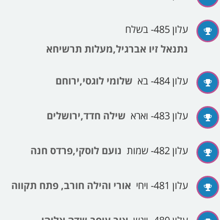
עלון 485- בשלח
נתנאל זיו אברגיל,מעלות תרשיחא
עלון 484- בא
שלומי לוגסי,ירוחם
עלון 483- וארא
שילה חדד,ירושלים
עלון 482- שמות
נועם לוסקי,פרדס חנה
עלון 481- ויחי
אורי והילה חורב, פתח תקווה