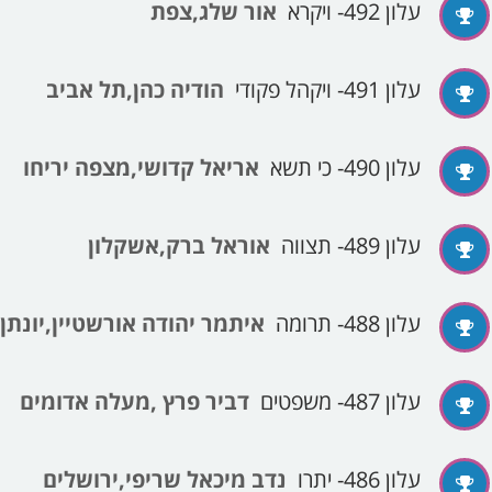
עלון 492- ויקרא
אור שלג,צפת
עלון 491- ויקהל פקודי
הודיה כהן,תל אביב
עלון 490- כי תשא
אריאל קדושי,מצפה יריחו
עלון 489- תצווה
אוראל ברק,אשקלון
עלון 488- תרומה
איתמר יהודה אורשטיין,יונתן
עלון 487- משפטים
דביר פרץ ,מעלה אדומים
עלון 486- יתרו
נדב מיכאל שריפי,ירושלים