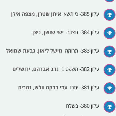
עלון 385- כי תשא
איתן שטרן, מצפה אילן
עלון 384- תצווה
ישי שושן, ניצן
עלון 383- תרומה
מישל ליאון, גבעת שמואל
עלון 382- משפטים
נדב אברהם, ירושלים
עלון 381- יתרו
עדי רבקה וולש, נהריה
עלון 380- בשלח