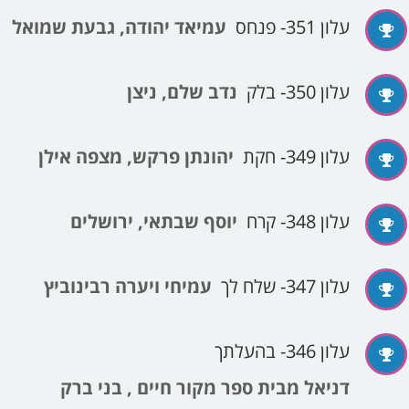
עלון 351- פנחס
עמיאד יהודה, גבעת שמואל
עלון 350- בלק
נדב שלם, ניצן
עלון 349- חקת
יהונתן פרקש, מצפה אילן
עלון 348- קרח
יוסף שבתאי, ירושלים
עלון 347- שלח לך
עמיחי ויערה רבינוביץ
עלון 346- בהעלתך
דניאל מבית ספר מקור חיים , בני ברק