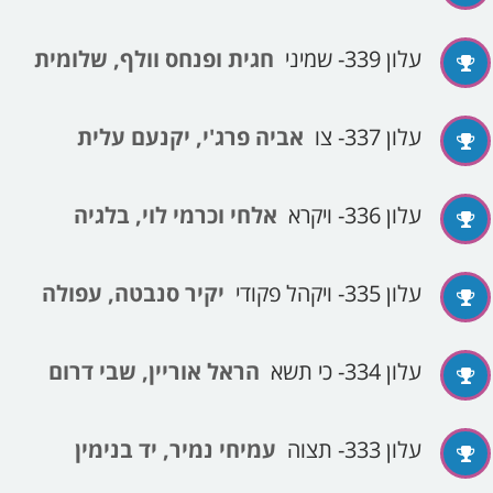
עלון 339- שמיני
חגית ופנחס וולף, שלומית
עלון 337- צו
אביה פרג'י, יקנעם עלית
עלון 336- ויקרא
אלחי וכרמי לוי, בלגיה
עלון 335- ויקהל פקודי
יקיר סנבטה, עפולה
עלון 334- כי תשא
הראל אוריין, שבי דרום
עלון 333- תצוה
עמיחי נמיר, יד בנימין