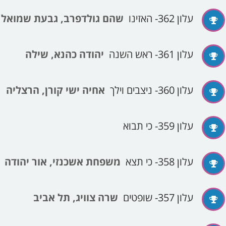
עלון 362- האזינו
שהם גולדפרב, גבעת שמואל
עלון 361- ראש השנה
יהודה כהנא, שילה
עלון 360- ניצבים וילך
אחיה ישי קורן, הרצליה
עלון 359- כי תבוא
עלון 358- כי תצא
משפחת אשכנזי, אור יהודה
עלון 357- שופטים
שרה צוויג, תל אביב