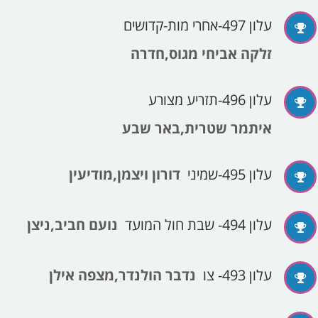
עלון 497-אחרי מות-קדושים
זלקה אביחי מגוס,חדרה
עלון 496-תזריע מצורע
איתמר שטרית,באר שבע
עלון 495-שמיני
דורון ויצמן,מודיעין
עלון 494- שבת חול המועד
נועם חביב,ניצן
עלון 493- צו
נדבר הולנדר,מצפה אילן