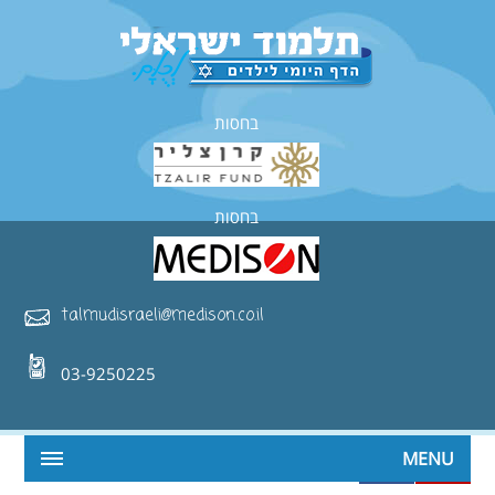
בחסות
בחסות
talmudisraeli@medison.co.il
03-9250225
MENU