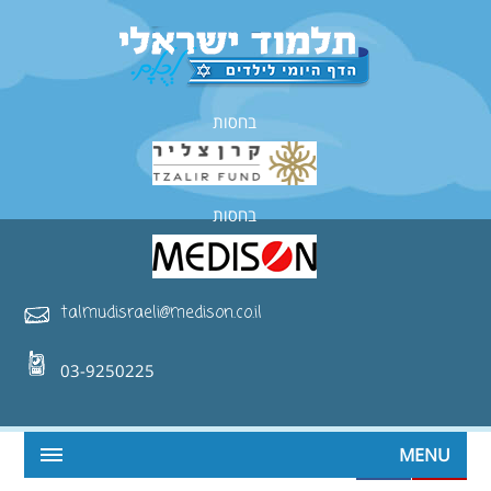
בחסות
בחסות
talmudisraeli@medison.co.il
03-9250225
MENU