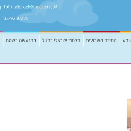
talmudisraeli@medison.co.il
03-9250225
שמע
החידה השבועית
תלמוד ישראלי בחו"ל
מהנעשה בשטח